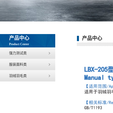
产品中心
产品中心
Product Center
强力测试类
服装面料类
羽绒羽毛类